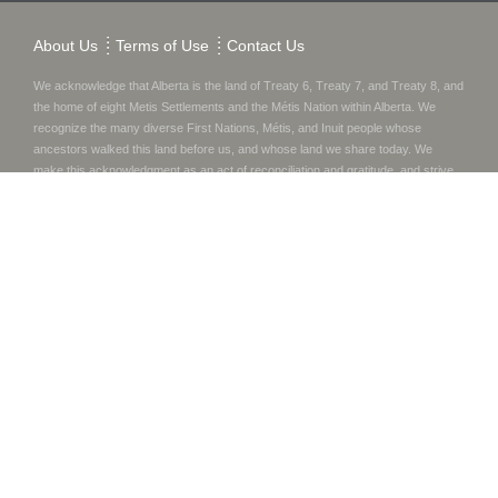
About Us
Terms of Use
Contact Us
We acknowledge that Alberta is the land of Treaty 6, Treaty 7, and Treaty 8, and
the home of eight Metis Settlements and the Métis Nation within Alberta. We
recognize the many diverse First Nations, Métis, and Inuit people whose
ancestors walked this land before us, and whose land we share today.
We
make this acknowledgment as an act of reconciliation and gratitude, and strive
to work in partnership to build strong, positive, and healthy relationships.
Associated trademarks and logos are trade marks of their respective entities.
© 2025
Primary Care Alberta
. All rights reserved.